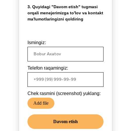
3. Quyidagi "Davom etish" tugmasi
orqali menejerimizga to'lov va kontakt
ma'lumotlaringizni qoldiring
Ismingiz:
Telefon raqamingiz:
Chek rasmini (screenshot) yuklang:
Add file
Davom etish