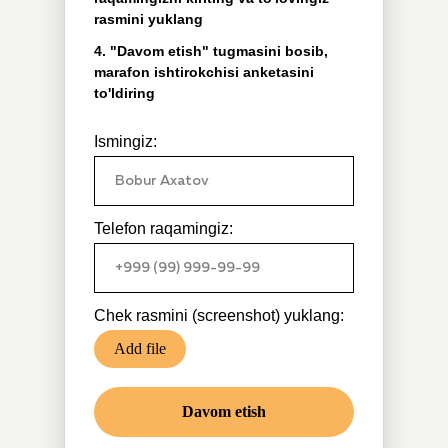
rasmini yuklang
4. "Davom etish" tugmasini bosib,
marafon ishtirokchisi anketasini
to'ldiring
Ismingiz:
Telefon raqamingiz:
Chek rasmini (screenshot) yuklang:
Add file
Davom etish