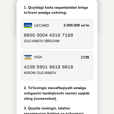
1. Quyidagi karta raqamlaridan biriga
to'lovni amalga oshiring:
2.000.000 so'm
UZCARD
8600 3004 4316 7169
GULYAMOV IBROXIM
VISA
173$
4108 5901 9618 9818
IKROM GULYAMOV
2. To'lovingiz muvaffaqiyatli amalga
oshganini tasdiqlovchi rasmni saqlab
oling (screenshot).
3. Quyida ismingiz, telefon
raqamingizni kiriting va to'lovingiz